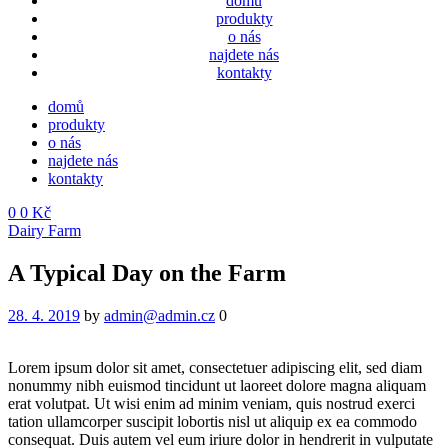
domů
produkty
o nás
najdete nás
kontakty
domů
produkty
o nás
najdete nás
kontakty
0
0
Kč
Menu
Categories
Dairy Farm
A Typical Day on the Farm
28. 4. 2019
by
admin@admin.cz
0
Lorem ipsum dolor sit amet, consectetuer adipiscing elit, sed diam
nonummy nibh euismod tincidunt ut laoreet dolore magna aliquam
erat volutpat. Ut wisi enim ad minim veniam, quis nostrud exerci
tation ullamcorper suscipit lobortis nisl ut aliquip ex ea commodo
consequat. Duis autem vel eum iriure dolor in hendrerit in vulputate