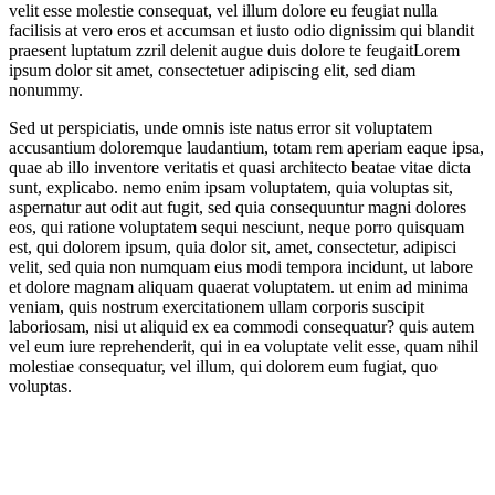
velit esse molestie consequat, vel illum dolore eu feugiat nulla
facilisis at vero eros et accumsan et iusto odio dignissim qui blandit
praesent luptatum zzril delenit augue duis dolore te feugaitLorem
ipsum dolor sit amet, consectetuer adipiscing elit, sed diam
nonummy.
Sed ut perspiciatis, unde omnis iste natus error sit voluptatem
accusantium doloremque laudantium, totam rem aperiam eaque ipsa,
quae ab illo inventore veritatis et quasi architecto beatae vitae dicta
sunt, explicabo. nemo enim ipsam voluptatem, quia voluptas sit,
aspernatur aut odit aut fugit, sed quia consequuntur magni dolores
eos, qui ratione voluptatem sequi nesciunt, neque porro quisquam
est, qui dolorem ipsum, quia dolor sit, amet, consectetur, adipisci
velit, sed quia non numquam eius modi tempora incidunt, ut labore
et dolore magnam aliquam quaerat voluptatem. ut enim ad minima
veniam, quis nostrum exercitationem ullam corporis suscipit
laboriosam, nisi ut aliquid ex ea commodi consequatur? quis autem
vel eum iure reprehenderit, qui in ea voluptate velit esse, quam nihil
molestiae consequatur, vel illum, qui dolorem eum fugiat, quo
voluptas.
Navigace
pro
příspěvek