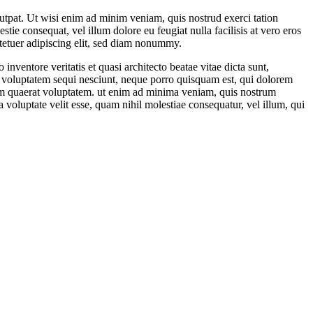
utpat. Ut wisi enim ad minim veniam, quis nostrud exerci tation
tie consequat, vel illum dolore eu feugiat nulla facilisis at vero eros
ctetuer adipiscing elit, sed diam nonummy.
nventore veritatis et quasi architecto beatae vitae dicta sunt,
ne voluptatem sequi nesciunt, neque porro quisquam est, qui dolorem
uam quaerat voluptatem. ut enim ad minima veniam, quis nostrum
 voluptate velit esse, quam nihil molestiae consequatur, vel illum, qui