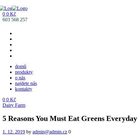
0
0
Kč
Menu
603 568 257
domů
produkty
o nás
najdete nás
kontakty
0
0
Kč
Menu
Categories
Dairy Farm
5 Reasons You Must Eat Greens Everyday
1. 12. 2019
by
admin@admin.cz
0