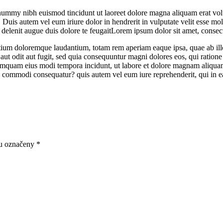
onummy nibh euismod tincidunt ut laoreet dolore magna aliquam erat vol
uis autem vel eum iriure dolor in hendrerit in vulputate velit esse moles
l delenit augue duis dolore te feugaitLorem ipsum dolor sit amet, conse
tium doloremque laudantium, totam rem aperiam eaque ipsa, quae ab illo i
aut odit aut fugit, sed quia consequuntur magni dolores eos, qui ratio
on numquam eius modi tempora incidunt, ut labore et dolore magnam aliq
ea commodi consequatur? quis autem vel eum iure reprehenderit, qui in ea
ou označeny
*