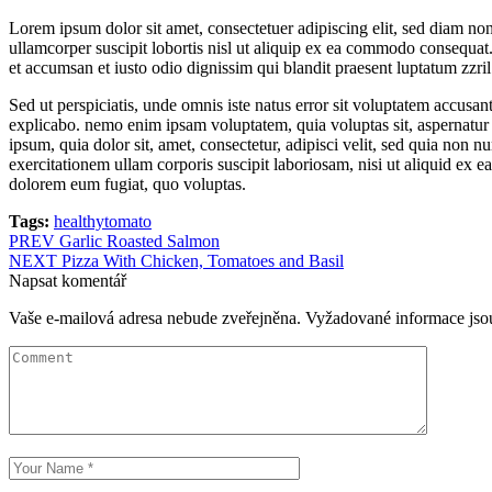
Lorem ipsum dolor sit amet, consectetuer adipiscing elit, sed diam n
ullamcorper suscipit lobortis nisl ut aliquip ex ea commodo consequat. D
et accumsan et iusto odio dignissim qui blandit praesent luptatum zzri
Sed ut perspiciatis, unde omnis iste natus error sit voluptatem accusan
explicabo. nemo enim ipsam voluptatem, quia voluptas sit, aspernatur 
ipsum, quia dolor sit, amet, consectetur, adipisci velit, sed quia n
exercitationem ullam corporis suscipit laboriosam, nisi ut aliquid ex 
dolorem eum fugiat, quo voluptas.
Tags:
healthy
tomato
Navigace
PREV
Garlic Roasted Salmon
NEXT
Pizza With Chicken, Tomatoes and Basil
pro
Napsat komentář
příspěvek
Vaše e-mailová adresa nebude zveřejněna.
Vyžadované informace js