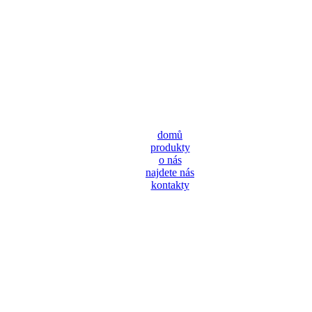
domů
produkty
o nás
najdete nás
kontakty