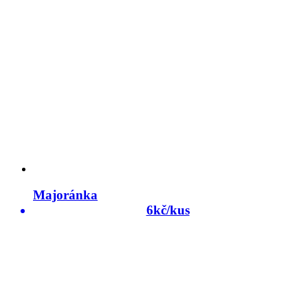
Majoránka
6kč/kus