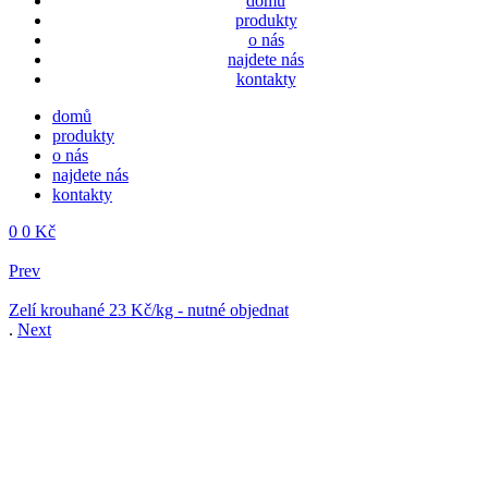
domů
produkty
o nás
najdete nás
kontakty
domů
produkty
o nás
najdete nás
kontakty
0
0
Kč
Menu
Prev
Zelí krouhané
23 Kč/kg - nutné objednat
.
Next